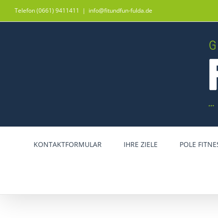
Zum
Telefon (0661) 9411411
|
info@fitundfun-fulda.de
Inhalt
springen
KONTAKTFORMULAR
IHRE ZIELE
POLE FITNE