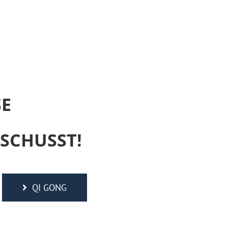
SE
SCHUSST!
QI GONG